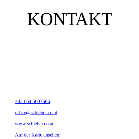
KONTAKT
UNSERE ADRESSE
Christoph SCHIEBER - Estrich- und
Bodenlegermeister
Klause 8
A-4076 St. Marienkirchen
+43 664 5007666
office@schieber.co.at
www.schieber.co.at
Auf der Karte ansehen!