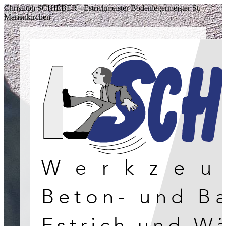
Christoph SCHIEBER - Estrichmeister Bodenlegermeister St.
Marienkirchen